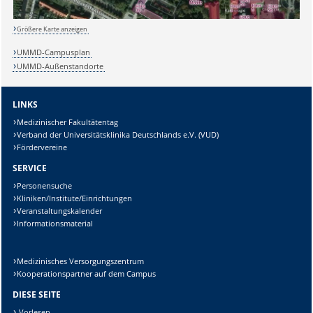
Größere Karte anzeigen
Sicherheitsabfrage:
UMMD-Campusplan
UMMD-Außenstandorte
LINKS
Lösung:
Medizinischer Fakultätentag
Verband der Universitätsklinika Deutschlands e.V. (VUD)
Fördervereine
SERVICE
Personensuche
Kliniken/Institute/Einrichtungen
Veranstaltungskalender
Informationsmaterial
Medizinisches Versorgungszentrum
Kooperationspartner auf dem Campus
DIESE SEITE
Vorlesen