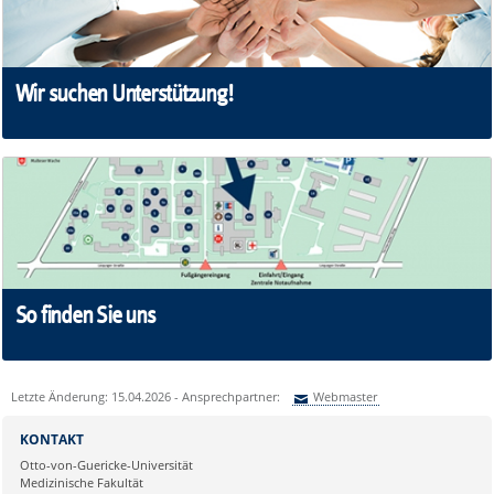
Wir suchen Unterstützung!
So finden Sie uns
Letzte Änderung: 15.04.2026 - Ansprechpartner:
Webmaster
Sie können eine Nachricht versenden an:
Webmaster
KONTAKT
Ihre E-Mailadresse:
Otto-von-Guericke-Universität
Medizinische Fakultät