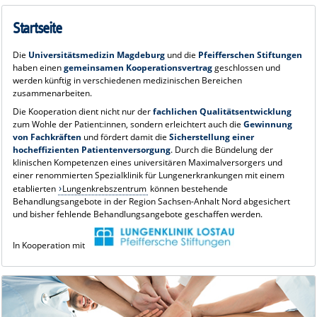
Universitätsklinik für Herz- und
Thoraxchirurgie
Startseite
- Abteilung Thoraxchirurgie -
Prof. Dr. med. Thorsten Walles
Die
Universitätsmedizin Magdeburg
und die
Pfeifferschen Stiftungen
haben einen
gemeinsamen Kooperationsvertrag
geschlossen und
werden künftig in verschiedenen medizinischen Bereichen
zusammenarbeiten.
Die Kooperation dient nicht nur der
fachlichen Qualitätsentwicklung
zum Wohle der Patient:innen, sondern erleichtert auch die
Gewinnung
von Fachkräften
und fördert damit die
Sicherstellung einer
hocheffizienten Patientenversorgung
. Durch die Bündelung der
klinischen Kompetenzen eines universitären Maximalversorgers und
einer renommierten Spezialklinik für Lungenerkrankungen mit einem
etablierten
Lungenkrebszentrum
können bestehende
Behandlungsangebote in der Region Sachsen-Anhalt Nord abgesichert
und bisher fehlende Behandlungsangebote geschaffen werden.
In Kooperation mit