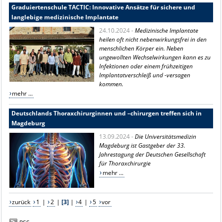
Graduiertenschule TACTIC: Innovative Ansätze für sichere und
langlebige medizinische Implantate
24.10.2024 -
Medizinische Implantate
heilen oft nicht nebenwirkungsfrei in den
menschlichen Körper ein. Neben
ungewollten Wechselwirkungen kann es zu
Infektionen oder einem frühzeitigen
Implantatverschleiß und -versagen
kommen.
mehr ...
Deutschlands Thoraxchirurginnen und –chirurgen treffen sich in
Magdeburg
13.09.2024 -
Die Universitätsmedizin
Magdeburg ist Gastgeber der 33.
Jahrestagung der Deutschen Gesellschaft
für Thoraxchirurgie
mehr ...
zurück
1
|
2
|
[3]
|
4
|
5
vor