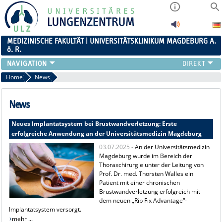
MEDIZINISCHE FAKULTÄT | UNIVERSITÄTSKLINIKUM MAGDEBURG A.
ö. R.
UNSER LUNGENZENTRUM
Home
News
BEREICHE
KONTAKT
News
KARRIERE
Neues Implantatsystem bei Brustwandverletzung: Erste
NEWS
erfolgreiche Anwendung an der Universitätsmedizin Magdeburg
03.07.2025 -
An der Universitätsmedizin
Magdeburg wurde im Bereich der
Thoraxchirurgie unter der Leitung von
Prof. Dr. med. Thorsten Walles ein
Patient mit einer chronischen
Brustwandverletzung erfolgreich mit
dem neuen „Rib Fix Advantage“-
Implantatsystem versorgt.
mehr ...