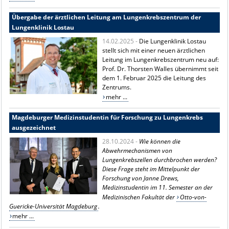
Übergabe der ärztlichen Leitung am Lungenkrebszentrum der
Lungenklinik Lostau
14.02.2025 -
Die Lungenklinik Lostau
stellt sich mit einer neuen ärztlichen
Leitung im Lungenkrebszentrum neu auf:
Prof. Dr. Thorsten Walles übernimmt seit
dem 1. Februar 2025 die Leitung des
Zentrums.
mehr ...
Magdeburger Medizinstudentin für Forschung zu Lungenkrebs
ausgezeichnet
28.10.2024 -
Wie können die
Abwehrmechanismen von
Lungenkrebszellen durchbrochen werden?
Diese Frage steht im Mittelpunkt der
Forschung von Janne Drews,
Medizinstudentin im 11. Semester an der
Medizinischen Fakultät der
Otto-von-
Guericke-Universität Magdeburg
.
mehr ...