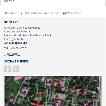
RSS
Letzte Änderung: 08.05.2026 - Ansprechpartner:
Webmaster
Sie können eine Nachricht versenden an:
Webmaster
KONTAKT
Ihre E-Mailadresse:
Otto-von-Guericke-Universität
Medizinische Fakultät
Universitätsklinikum Magdeburg A.ö.R.
Ihr Anliegen:
Leipziger Str. 44
39120 Magdeburg
Tel.:
+49-391-67-01
Impressum
SOZIALE MEDIEN