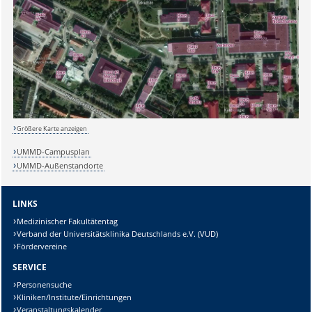
Größere Karte anzeigen
UMMD-Campusplan
Sicherheitsabfrage:
UMMD-Außenstandorte
LINKS
Medizinischer Fakultätentag
Verband der Universitätsklinika Deutschlands e.V. (VUD)
Lösung:
Fördervereine
SERVICE
Personensuche
Kliniken/Institute/Einrichtungen
Veranstaltungskalender