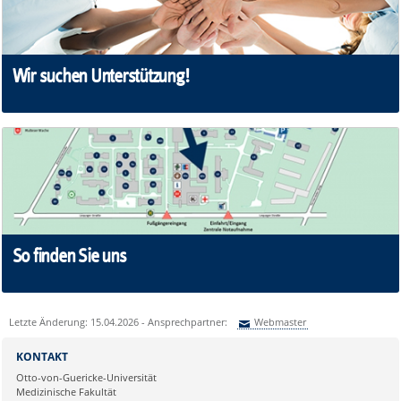
Wir suchen Unterstützung!
So finden Sie uns
Letzte Änderung: 15.04.2026 - Ansprechpartner:
Webmaster
Sie können eine Nachricht versenden an:
Webmaster
KONTAKT
Ihre E-Mailadresse:
Otto-von-Guericke-Universität
Medizinische Fakultät