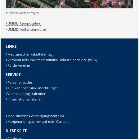
Größere Karte anzeigen
Sicherheitsabfrage:
UMMD-Campusplan
UMMD-Außenstandorte
LINKS
Lösung:
Medizinischer Fakultätentag
Verband der Universitätsklinika Deutschlands e.V. (VUD)
Fördervereine
SERVICE
Personensuche
Kliniken/Institute/Einrichtungen
Veranstaltungskalender
Informationsmaterial
Medizinisches Versorgungszentrum
Kooperationspartner auf dem Campus
DIESE SEITE
Vorlesen