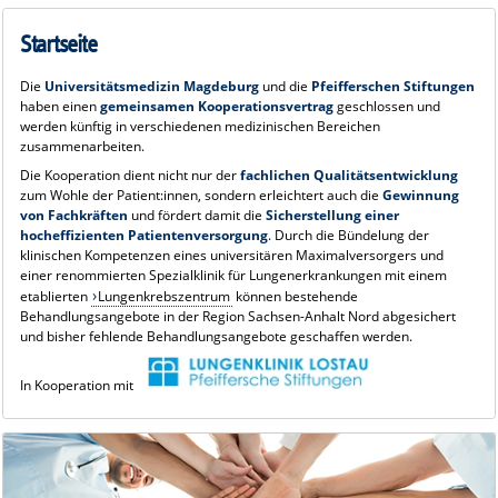
Universitätsklinik für Herz- und
Thoraxchirurgie
Startseite
- Abteilung Thoraxchirurgie -
Prof. Dr. med. Thorsten Walles
Die
Universitätsmedizin Magdeburg
und die
Pfeifferschen Stiftungen
haben einen
gemeinsamen Kooperationsvertrag
geschlossen und
werden künftig in verschiedenen medizinischen Bereichen
zusammenarbeiten.
Die Kooperation dient nicht nur der
fachlichen Qualitätsentwicklung
zum Wohle der Patient:innen, sondern erleichtert auch die
Gewinnung
von Fachkräften
und fördert damit die
Sicherstellung einer
hocheffizienten Patientenversorgung
. Durch die Bündelung der
klinischen Kompetenzen eines universitären Maximalversorgers und
einer renommierten Spezialklinik für Lungenerkrankungen mit einem
etablierten
Lungenkrebszentrum
können bestehende
Behandlungsangebote in der Region Sachsen-Anhalt Nord abgesichert
und bisher fehlende Behandlungsangebote geschaffen werden.
In Kooperation mit