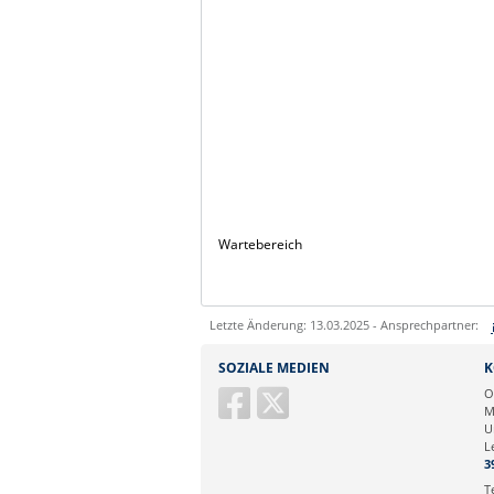
Wartebereich
Letzte Änderung: 13.03.2025 - Ansprechpartner:
Sie können eine Nachricht versenden an:
SOZIALE MEDIEN
K
Ihre E-Mailadresse:
O
M
U
Ihr Anliegen:
L
3
T