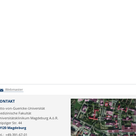
Webmaster
Webmaster
ONTAKT
tto-von-Guericke-Universität
edizinische Fakultät
niversitätsklinikum Magdeburg A.ö.R.
eipziger Str. 44
9120 Magdeburg
el.:
+49-391-67-01