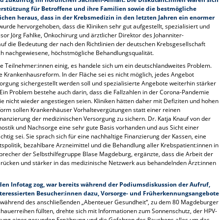
rstützung für Betroffene und ihre Familien sowie die bestmögliche
ichen heraus, dass in der Krebsmedizin in den letzten Jahren ein enormer
wurde hervorgehoben, dass die Kliniken sehr gut aufgestellt, spezialisiert und
sor Jörg Fahlke, Onkochirurg und ärztlicher Direktor des Johanniter-
f die Bedeutung der nach den Richtlinien der deutschen Krebsgesellschaft
tlich nachgewiesene, höchstmögliche Behandlungsqualität.
 Teilnehmer:innen einig, es handele sich um ein deutschlandweites Problem.
e Krankenhausreform. In der Fläche sei es nicht möglich, jedes Angebot
orgung sichergestellt werden soll und spezialisierte Angebote weiterhin stärker
. Ein Problem bestehe auch darin, dass die Fallzahlen in der Corona-Pandemie
nicht wieder angestiegen seien. Kliniken hätten daher mit Defiziten und hohen
orm sollen Krankenhäuser Vorhaltevergütungen statt einer reinen
nanzierung der medizinischen Versorgung zu sichern. Dr. Katja Knauf von der
ostik und Nachsorge eine sehr gute Basis vorhanden und aus Sicht einer
tig sei. Sie sprach sich für eine nachhaltige Finanzierung der Kassen, eine
politik, bezahlbare Arzneimittel und die Behandlung aller Krebspatient:innen in
Sprecher der Selbsthilfegruppe Blase Magdeburg, ergänzte, dass die Arbeit der
it rücken und stärker in das medizinische Netzwerk aus behandelnden Ärzt:innen
h den Infotag zog, war bereits während der Podiumsdiskussion der Aufruf,
interessierten Besucher:innen dazu, Vorsorge- und Früherkennungsangebote
während des anschließenden „Abenteuer Gesundheit“, zu dem 80 Magdeburger
chauerreihen füllten, drehte sich mit Informationen zum Sonnenschutz, der HPV-
tung einer gesunden Ernährung und die Gefahren des Rauchens alles um das