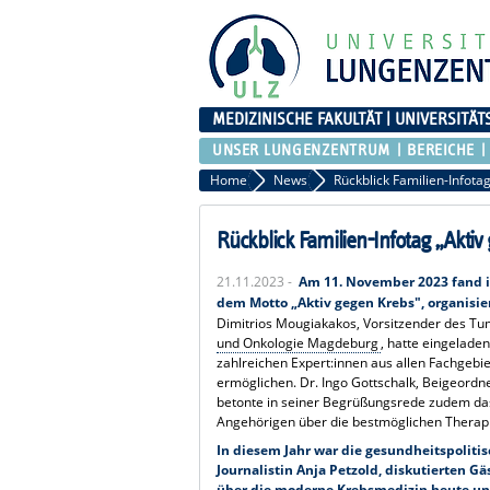
MEDIZINISCHE FAKULTÄT | UNIVERSITÄT
UNSER LUNGENZENTRUM
BEREICHE
Home
News
Rückblick Familien-Infotag „Aktiv
21.11.2023 -
Am 11. November 2023 fand i
dem Motto „Aktiv gegen Krebs", organisi
Dimitrios Mougiakakos, Vorsitzender des T
und Onkologie Magdeburg
, hatte eingelade
zahlreichen Expert:innen aus allen Fachge
ermöglichen. Dr. Ingo Gottschalk, Beigeordn
betonte in seiner Begrüßungsrede zudem das
Angehörigen über die bestmöglichen Therapi
In diesem Jahr war die gesundheitspoliti
Journalistin Anja Petzold, diskutierten G
über die moderne Krebsmedizin heute und