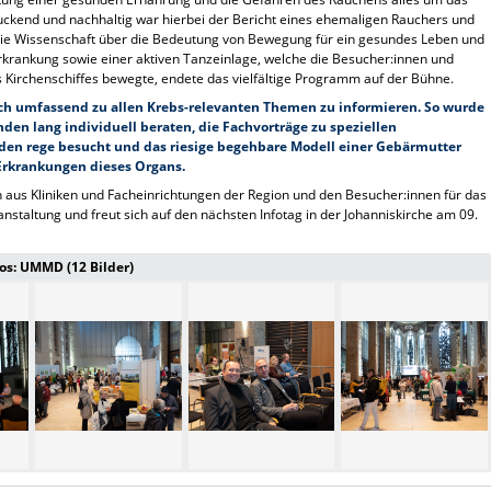
kend und nachhaltig war hierbei der Bericht eines ehemaligen Rauchers und
die Wissenschaft über die Bedeutung von Bewegung für ein gesundes Leben und
rkrankung sowie einer aktiven Tanzeinlage, welche die Besucher:innen und
s Kirchenschiffes bewegte, endete das vielfältige Programm auf der Bühne.
 sich umfassend zu allen Krebs-relevanten Themen zu informieren. So wurde
den lang individuell beraten, die Fachvorträge zu speziellen
n rege besucht und das riesige begehbare Modell einer Gebärmutter
 Erkrankungen dieses Organs.
aus Kliniken und Facheinrichtungen der Region und den Besucher:innen für das
staltung und freut sich auf den nächsten Infotag in der Johanniskirche am 09.
os: UMMD (12 Bilder)