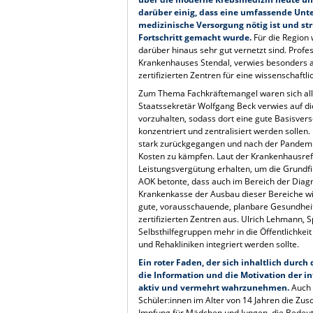
darüber einig, dass eine umfassende Unte
medizinische Versorgung nötig ist und str
Fortschritt gemacht wurde.
Für die Region 
darüber hinaus sehr gut vernetzt sind. Profes
Krankenhauses Stendal, verwies besonders au
zertifizierten Zentren für eine wissenschaf
Zum Thema Fachkräftemangel waren sich alle
Staatssekretär Wolfgang Beck verwies auf di
vorzuhalten, sodass dort eine gute Basisvers
konzentriert und zentralisiert werden sollen
stark zurückgegangen und nach der Pandemie 
Kosten zu kämpfen. Laut der Krankenhausref
Leistungsvergütung erhalten, um die Grundfi
AOK betonte, dass auch im Bereich der Diagn
Krankenkasse der Ausbau dieser Bereiche wich
gute, vorausschauende, planbare Gesundheits
zertifizierten Zentren aus. Ulrich Lehmann, 
Selbsthilfegruppen mehr in die Öffentlichke
und Rehakliniken integriert werden sollte.
Ein roter Faden, der sich inhaltlich durc
die Information und die Motivation der 
aktiv und vermehrt wahrzunehmen.
Auch 
Schüler:innen im Alter von 14 Jahren die Zus
Impfung für Mädchen und Jungen, die Bedeu