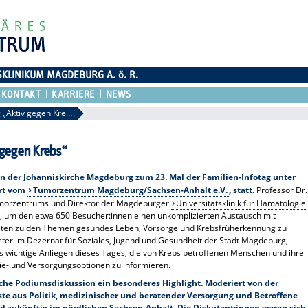
SKLINIKUM MAGDEBURG A. ö. R.
KONTAKT
KARRIERE
NEWS
Rückblick Familien-Infotag „Aktiv gegen Krebs“
 gegen Krebs“
n der Johanniskirche Magdeburg zum 23. Mal der Familien-Infotag unter
ert vom
Tumorzentrum Magdeburg/Sachsen-Anhalt e.V.
, statt.
Professor Dr.
umorzentrums und Direktor der Magdeburger
Universitätsklinik für Hämatologie
n, um den etwa 650 Besucher:innen einen unkomplizierten Austausch mit
bieten zu den Themen gesundes Leben, Vorsorge und Krebsfrüherkennung zu
eter im Dezernat für Soziales, Jugend und Gesundheit der Stadt Magdeburg,
 wichtige Anliegen dieses Tages, die von Krebs betroffenen Menschen und ihre
e- und Versorgungsoptionen zu informieren.
sche Podiumsdiskussion ein besonderes Highlight. Moderiert von der
äste aus Politik, medizinischer und beratender Versorgung und Betroffene
 zukünftig im nördlichen Sachsen-Anhalt.
Die Diskutant:innen waren sich